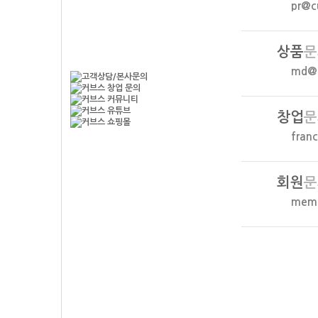
pr@c
Contact Us
상품
문
md@c
창업
문
fran
회원
문
memb