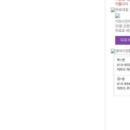
정*영
이합니다.
010-40
커브스 
커브스만의
이*기
30분 순
010-45
무료로 체
커브스 
무료체
정*원
010-26
커브스 검
박*연
010-95
커브스 
김*순
찾아오시는 길 >
010-89
커브스 
최*경
010-87
커브스 
정*영
010-40
커브스 