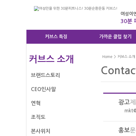
여성이면
30분
커브스 특징
가까운 클럽 찾기
커브스 소개
Home
>
커브스 소개
Contac
브랜드스토리
CEO인사말
광고
제
연혁
mkt@
조직도
홍보
문
본사위치