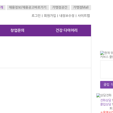
개
채용정보/
채용공고바로가기
가맹점공간
가맹점Mall
로그인
회원가입
내정보수정
사이트맵
|
|
|
창업문의
건강 다이어리
클럽 직
전화상담
클럽상담
토
※운영시간