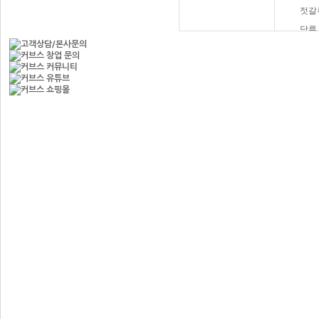
젓갈
당류
햄버
과자