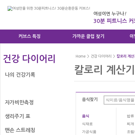
여성이면 누구나
!
30분 피트니스 
커브스 특징
가까운 클럽 찾기
이
건강 다이어리
Home
>
건강 다이어리
>
칼로리 계산
칼로리 계산기
나의 건강기록
칼로리 계산기
음식찾기
자가비만측정
생리주기 표
음식
밥류
식재료
찌개
맨손 스트레칭
가공식품
조림