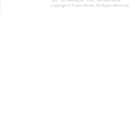
TEL : 02-3463-4242 FAX : 02-3463-4248
Copyright © Curves Korea. All Rights Reserved.