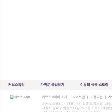
커브스특징
가까운 클럽찾기
이달의 성공 스토리
커브스코리아 소개
사이트맵
이용약관
개
|
|
|
㈜커브스코리아 대표이사 : 김운용,김재영 사업자등록번
서울시 송파구 법원로11길 25, A동 210,212