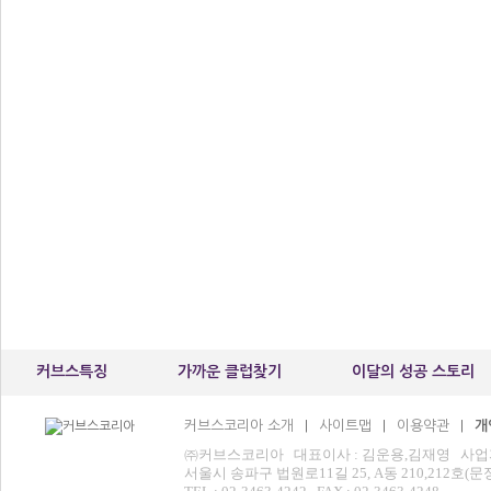
커브스특징
가까운 클럽찾기
이달의 성공 스토리
커브스코리아 소개
사이트맵
이용약관
개
|
|
|
㈜커브스코리아 대표이사 : 김운용,김재영 사업자등록번
서울시 송파구 법원로11길 25, A동 210,212