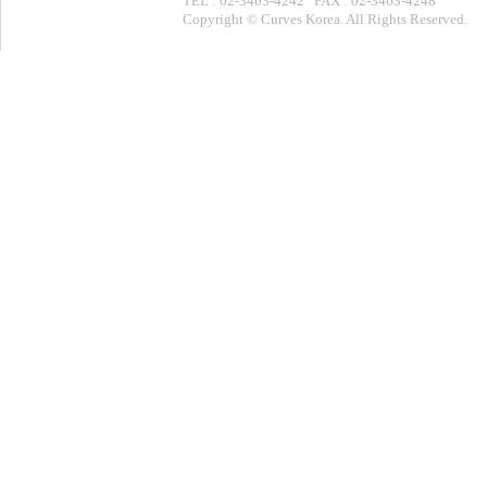
TEL : 02-3463-4242 FAX : 02-3463-4248
Copyright © Curves Korea. All Rights Reserved.