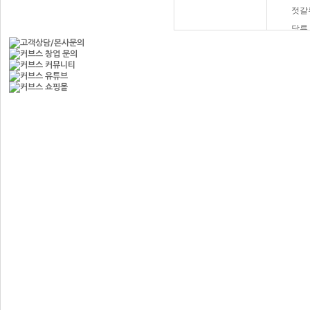
젓갈
당류
햄버
과자