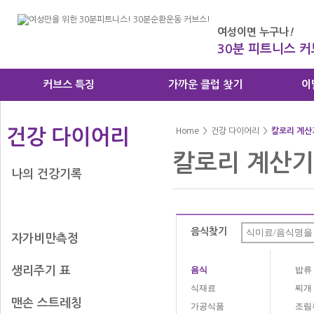
여성이면 누구나
!
30분 피트니스 
커브스 특징
가까운 클럽 찾기
이
건강 다이어리
Home
>
건강 다이어리
>
칼로리 계산
칼로리 계산기
나의 건강기록
칼로리 계산기
음식찾기
자가비만측정
생리주기 표
음식
밥류
식재료
찌개
맨손 스트레칭
가공식품
조림