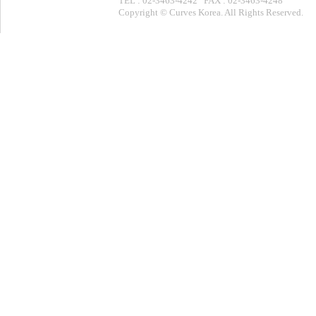
TEL : 02-3463-4242 FAX : 02-3463-4248
Copyright © Curves Korea. All Rights Reserved.