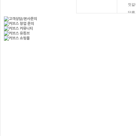
젓갈
당류
햄버
과자