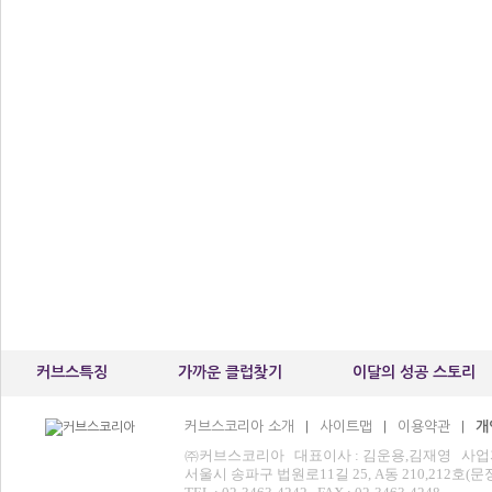
커브스특징
가까운 클럽찾기
이달의 성공 스토리
커브스코리아 소개
사이트맵
이용약관
개
|
|
|
㈜커브스코리아 대표이사 : 김운용,김재영 사업자등록번
서울시 송파구 법원로11길 25, A동 210,212