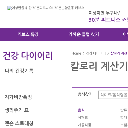
여성이면 누구나
!
30분 피트니스 
커브스 특징
가까운 클럽 찾기
이
건강 다이어리
Home
>
건강 다이어리
>
칼로리 계산
칼로리 계산기
나의 건강기록
칼로리 계산기
음식찾기
자가비만측정
생리주기 표
음식
밥류
식재료
찌개
맨손 스트레칭
가공식품
조림