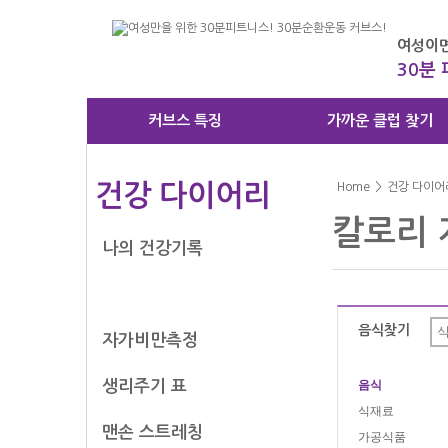
여성이면
30분
커브스 특징
가까운 클럽 찾기
건강 다이어리
Home
>
건강 다이어
칼로리 
나의 건강기록
칼로리 계산기
음식찾기
자가비만측정
생리주기 표
음식
식재료
맨손 스트레칭
가공식품