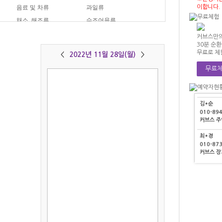
정*영
음료 및 차류
과일류
이합니다.
010-40
류
채소, 해조류
수조어육류
커브스 
아이스크림
분식
커브스만의
이*기
30분 순
010-45
무료로 체
<
2022년 11월 28일(월)
>
커브스 
무료체
박*연
010-95
커브스 
김*순
010-89
커브스 
최*경
010-87
커브스 
정*영
010-40
커브스 
이*기
010-45
저장하기
그래프보기
커브스 