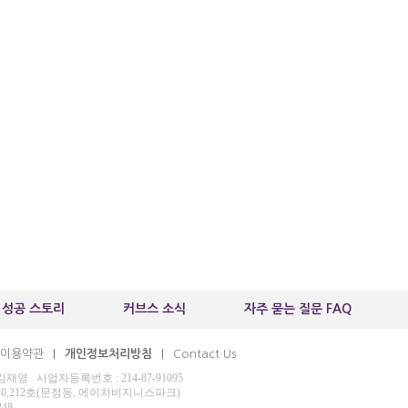
 성공 스토리
커브스 소식
자주 묻는 질문 FAQ
이용약관
개인정보처리방침
Contact Us
|
|
 사업자등록번호 : 214-87-91095
210,212호(문정동, 에이치비지니스파크)
248