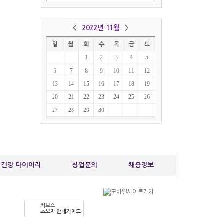
박*연
010-95
커브스 
<
2022년 11월
>
김*순
일
월
화
수
목
금
토
010-89
1
2
3
4
5
커브스 
6
7
8
9
10
11
12
13
14
15
16
17
18
19
20
21
22
23
24
25
26
27
28
29
30
건강 다이어리
창업문의
채용정보
커브스
초보자 안내가이드