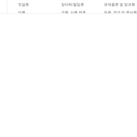
젓갈류
장아찌/절임류
유제품류 및 빙과류
당류
곡류, 서류 제품
두류, 견과 및 종실
햄버거
피자
제빵
과자
음료
기타