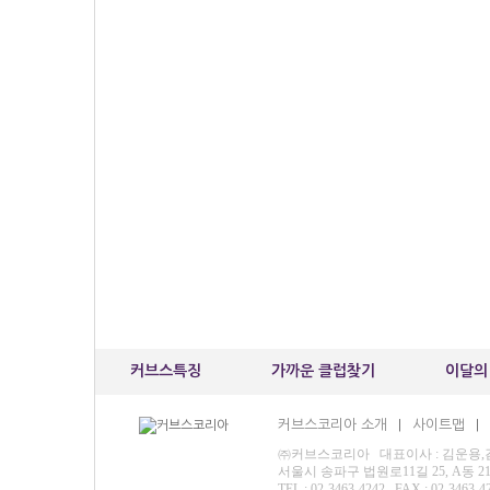
커브스특징
가까운 클럽찾기
이달의
커브스코리아 소개
사이트맵
|
|
㈜커브스코리아 대표이사 : 김운용,김재영
서울시 송파구 법원로11길 25, A동 
TEL : 02-3463-4242 FAX : 02-3463-4