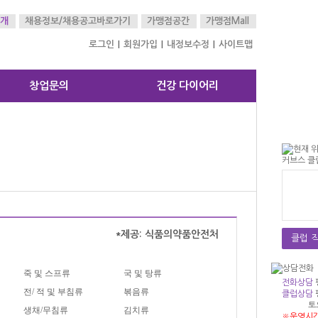
개
채용정보/
채용공고바로가기
가맹점공간
가맹점Mall
로그인
회원가입
내정보수정
사이트맵
|
|
|
창업문의
건강 다이어리
*제공: 식품의약품안전처
클럽 직
죽 및 스프류
국 및 탕류
전화상담
전/ 적 및 부침류
볶음류
클럽상담
토
생채/무침류
김치류
※운영시간