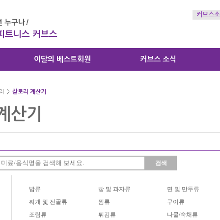
커브스소
 누구나
!
 피트니스 커브스
이달의 베스트회원
커브스 소식
리
>
칼로리 계산기
계산기
검색
밥류
빵 및 과자류
면 및 만두류
찌개 및 전골류
찜류
구이류
조림류
튀김류
나물/숙채류