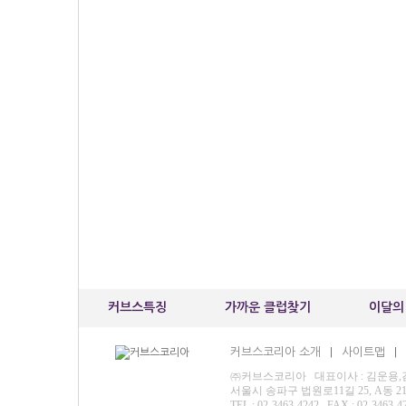
커브스특징
가까운 클럽찾기
이달의
커브스코리아 소개
사이트맵
|
|
㈜커브스코리아 대표이사 : 김운용,김재영
서울시 송파구 법원로11길 25, A동 
TEL : 02-3463-4242 FAX : 02-3463-4