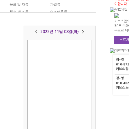
정*영
음료 및 차류
과일류
이합니다.
010-40
류
채소, 해조류
수조어육류
커브스 
아이스크림
분식
커브스만의
이*기
30분 순
010-45
무료로 체
<
2022년 11월 08일(화)
>
커브스 
무료체
김*순
010-89
커브스 
최*경
010-87
커브스 
정*영
010-40
커브스 
이*기
010-45
커브스 
김*순
010-89
저장하기
그래프보기
커브스 