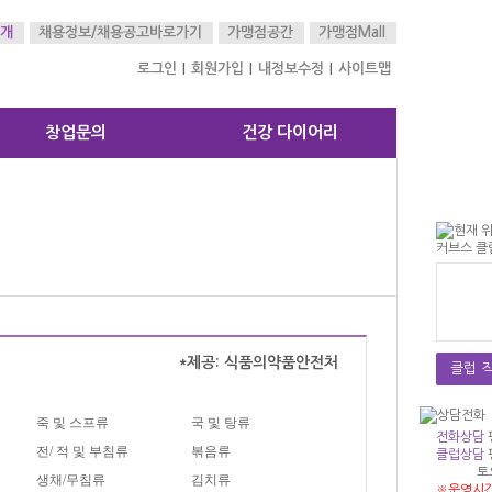
개
채용정보/
채용공고바로가기
가맹점공간
가맹점Mall
로그인
회원가입
내정보수정
사이트맵
|
|
|
창업문의
건강 다이어리
*제공: 식품의약품안전처
클럽 직
죽 및 스프류
국 및 탕류
전화상담
전/ 적 및 부침류
볶음류
클럽상담
토
생채/무침류
김치류
※운영시간