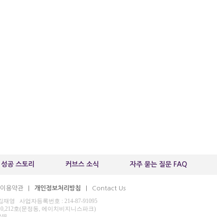
 성공 스토리
커브스 소식
자주 묻는 질문 FAQ
이용약관
개인정보처리방침
Contact Us
|
|
 사업자등록번호 : 214-87-91095
210,212호(문정동, 에이치비지니스파크)
248