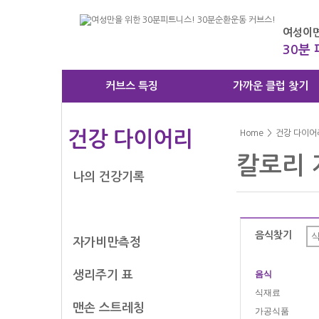
여성이면
30분
커브스 특징
가까운 클럽 찾기
건강 다이어리
Home
>
건강 다이어
칼로리 
나의 건강기록
칼로리 계산기
음식찾기
자가비만측정
생리주기 표
음식
식재료
맨손 스트레칭
가공식품