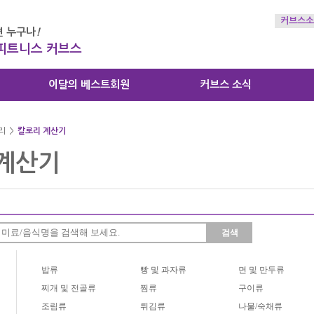
커브스소
 누구나
!
 피트니스 커브스
이달의 베스트회원
커브스 소식
리
>
칼로리 계산기
계산기
검색
밥류
빵 및 과자류
면 및 만두류
찌개 및 전골류
찜류
구이류
조림류
튀김류
나물/숙채류