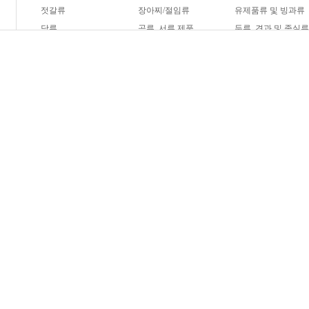
젓갈류
장아찌/절임류
유제품류 및 빙과류
당류
곡류, 서류 제품
두류, 견과 및 종실
햄버거
피자
제빵
과자
음료
기타