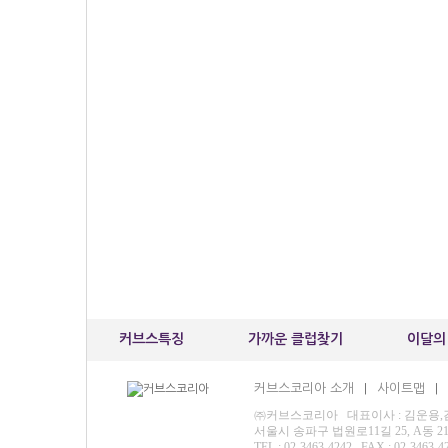
커브스특징
가까운 클럽찾기
이달의
커브스코리아 소개
사이트맵
|
|
㈜커브스코리아 대표이사 : 김운용,김재영
서울시 송파구 법원로11길 25, A동 
TEL : 02-3463-4242 FAX : 02-3463-4