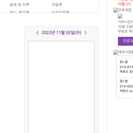
정*영
음료 및 차류
과일류
이합니다.
010-40
류
채소, 해조류
수조어육류
커브스 
아이스크림
분식
커브스만의
이*기
30분 순
010-45
무료로 체
<
2022년 11월 02일(수)
>
커브스 
무료체
김*순
010-89
커브스 
최*경
010-87
커브스 
정*영
010-40
커브스 
이*기
010-45
커브스 
김*순
010-89
저장하기
그래프보기
커브스 