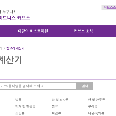
커브스소
 누구나
!
 피트니스 커브스
이달의 베스트회원
커브스 소식
리
>
칼로리 계산기
계산기
검색
밥류
빵 및 과자류
면 및 만두류
찌개 및 전골류
찜류
구이류
조림류
튀김류
나물/숙채류