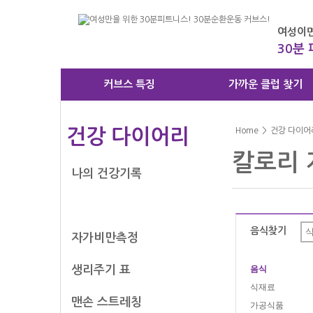
여성이면
30분
커브스 특징
가까운 클럽 찾기
건강 다이어리
Home
>
건강 다이어
칼로리 
나의 건강기록
칼로리 계산기
음식찾기
자가비만측정
생리주기 표
음식
식재료
맨손 스트레칭
가공식품