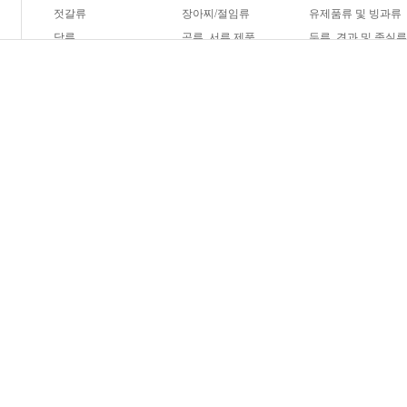
젓갈류
장아찌/절임류
유제품류 및 빙과류
당류
곡류, 서류 제품
두류, 견과 및 종실
햄버거
피자
제빵
과자
음료
기타