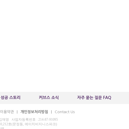
 성공 스토리
커브스 소식
자주 묻는 질문 FAQ
이용약관
개인정보처리방침
Contact Us
|
|
 사업자등록번호 : 214-87-91095
210,212호(문정동, 에이치비지니스파크)
248