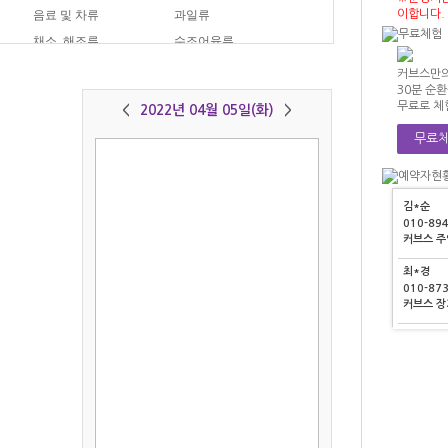
정*영
음료 및 차류
과일류
이합니다.
010-40
류
채소, 해조류
수조어육류
커브스 
아이스크림
분식
커브스만의
이*기
30분 순
010-45
무료로 체
<
2022년 04월 05일(화)
>
커브스 
무료체
박*연
010-95
커브스 
김*순
010-89
커브스 
최*경
010-87
커브스 
정*영
010-40
커브스 
이*기
010-45
저장하기
그래프보기
커브스 