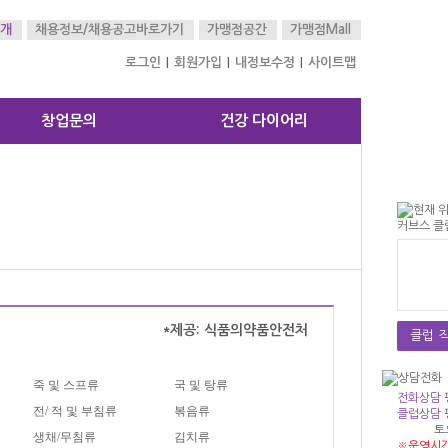
개
채용정보/
채용공고바로가기
가맹점공간
가맹점Mall
로그인
회원가입
내정보수정
사이트맵
|
|
|
창업문의
건강 다이어리
*제공: 식품의약품안전처
클럽 직
죽 및 스프류
국 및 탕류
전화상담
전/ 적 및 부침류
볶음류
클럽상담
토
생채/무침류
김치류
※운영시간