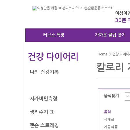
여성이면
30분
커브스 특징
가까운 클럽 찾기
건강 다이어리
Home
>
건강 다이어
칼로리 
나의 건강기록
칼로리 계산기
음식찾기
자가비만측정
생리주기 표
음식
식재료
맨손 스트레칭
가공식품