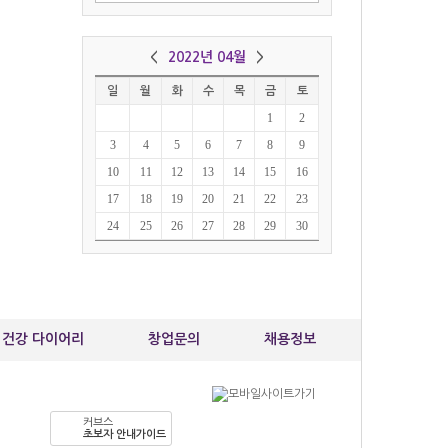
박*연
010-95
커브스 
<
2022년 04월
>
김*순
일
월
화
수
목
금
토
010-89
1
2
커브스 
3
4
5
6
7
8
9
10
11
12
13
14
15
16
17
18
19
20
21
22
23
24
25
26
27
28
29
30
건강 다이어리
창업문의
채용정보
커브스
초보자 안내가이드