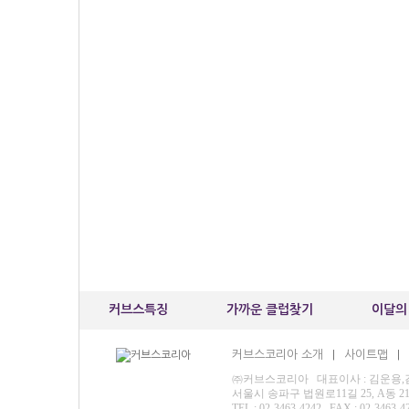
커브스특징
가까운 클럽찾기
이달의
커브스코리아 소개
사이트맵
|
|
㈜커브스코리아 대표이사 : 김운용,김재영
서울시 송파구 법원로11길 25, A동 
TEL : 02-3463-4242 FAX : 02-3463-4