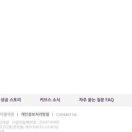
 성공 스토리
커브스 소식
자주 묻는 질문 FAQ
이용약관
개인정보처리방침
Contact Us
|
|
 사업자등록번호 : 214-87-91095
210,212호(문정동, 에이치비지니스파크)
248