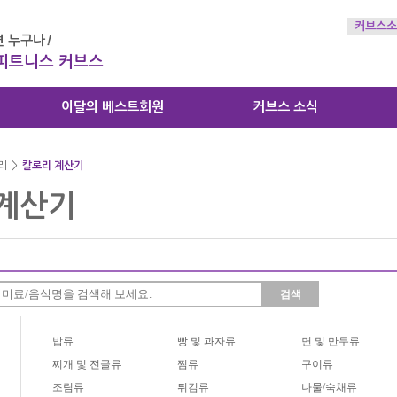
커브스소
 누구나
!
 피트니스 커브스
이달의 베스트회원
커브스 소식
리
>
칼로리 계산기
계산기
검색
밥류
빵 및 과자류
면 및 만두류
찌개 및 전골류
찜류
구이류
조림류
튀김류
나물/숙채류