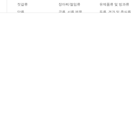
젓갈류
장아찌/절임류
유제품류 및 빙과류
당류
곡류, 서류 제품
두류, 견과 및 종실
햄버거
피자
제빵
과자
음료
기타