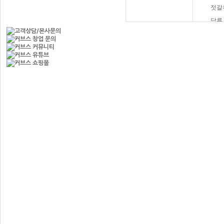
젓갈
당류
햄버
과자