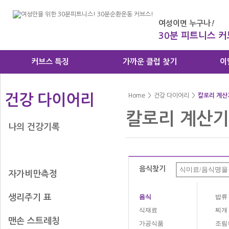
여성이면 누구나
!
30분 피트니스 
커브스 특징
가까운 클럽 찾기
이
건강 다이어리
Home
>
건강 다이어리
>
칼로리 계산
칼로리 계산기
나의 건강기록
칼로리 계산기
음식찾기
자가비만측정
생리주기 표
음식
밥류
식재료
찌개
맨손 스트레칭
가공식품
조림