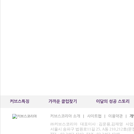
커브스특징
가까운 클럽찾기
이달의 성공 스토리
커브스코리아 소개
사이트맵
이용약관
개
|
|
|
㈜커브스코리아 대표이사 : 김운용,김재영 사업자등록번
서울시 송파구 법원로11길 25, A동 210,212