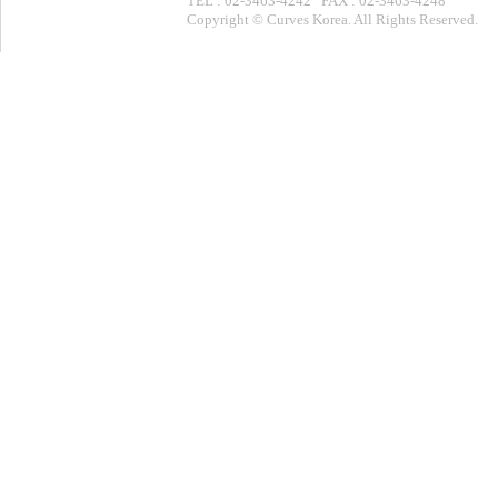
TEL : 02-3463-4242 FAX : 02-3463-4248
Copyright © Curves Korea. All Rights Reserved.