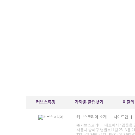
커브스특징
가까운 클럽찾기
이달의
커브스코리아 소개
사이트맵
|
|
㈜커브스코리아 대표이사 : 김운용,김재영
서울시 송파구 법원로11길 25, A동 
TEL : 02-3463-4242 FAX : 02-3463-4