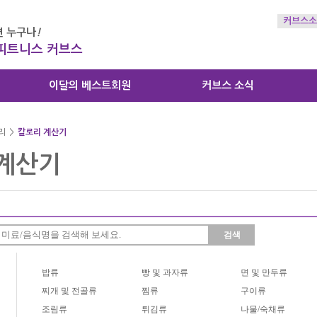
커브스소
 누구나
!
 피트니스 커브스
이달의 베스트회원
커브스 소식
리
>
칼로리 계산기
계산기
검색
밥류
빵 및 과자류
면 및 만두류
찌개 및 전골류
찜류
구이류
조림류
튀김류
나물/숙채류