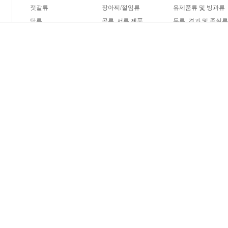
젓갈류
장아찌/절임류
유제품류 및 빙과류
당류
곡류, 서류 제품
두류, 견과 및 종실
햄버거
피자
제빵
과자
음료
기타