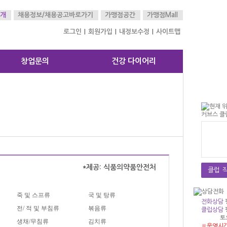
개
채용정보/
채용공고바로가기
가맹점공간
가맹점Mall
로그인
회원가입
내정보수정
사이트맵
|
|
|
창업문의
건강 다이어리
*제공: 식품의약품안전처
클럽 직
죽 및 스프류
국 및 탕류
전화상담
전/ 적 및 부침류
볶음류
클럽상담
토
생채/무침류
김치류
※운영시간