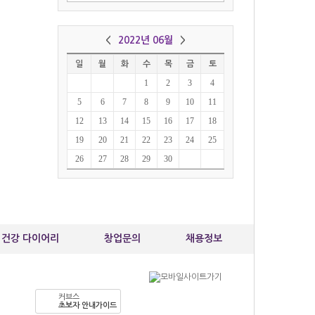
정*영
010-40
커브스 
<
2022년 06월
>
최*옥
일
월
화
수
목
금
토
010-39
1
2
3
4
커브스 
5
6
7
8
9
10
11
정*원
010-26
12
13
14
15
16
17
18
커브스 검
19
20
21
22
23
24
25
26
27
28
29
30
건강 다이어리
창업문의
채용정보
커브스
초보자 안내가이드