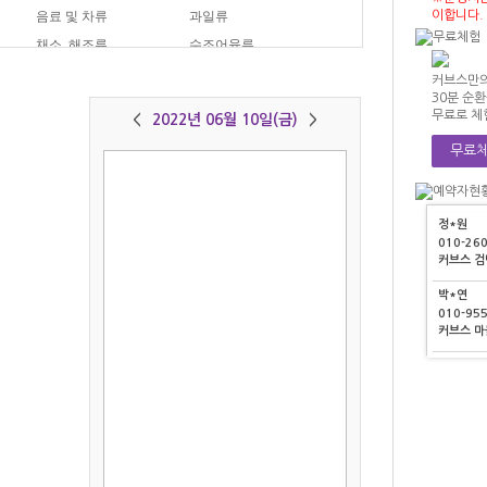
최*경
음료 및 차류
과일류
이합니다.
010-87
류
채소, 해조류
수조어육류
커브스 
아이스크림
분식
커브스만의
정*영
30분 순
010-40
무료로 체
<
2022년 06월 10일(금)
>
커브스 
무료체
최*옥
010-39
커브스 
정*원
010-26
커브스 검
박*연
010-95
커브스 
김*순
010-89
커브스 
최*경
010-87
저장하기
그래프보기
커브스 