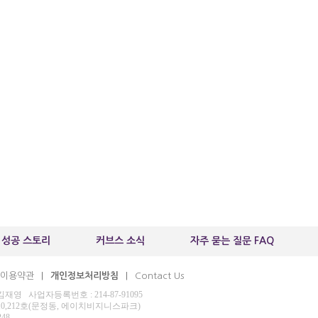
 성공 스토리
커브스 소식
자주 묻는 질문 FAQ
이용약관
개인정보처리방침
Contact Us
|
|
 사업자등록번호 : 214-87-91095
210,212호(문정동, 에이치비지니스파크)
248