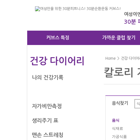
여성이면
30분
커브스 특징
가까운 클럽 찾기
건강 다이어리
Home
>
건강 다이어
칼로리 
나의 건강기록
칼로리 계산기
음식찾기
자가비만측정
생리주기 표
음식
식재료
맨손 스트레칭
가공식품