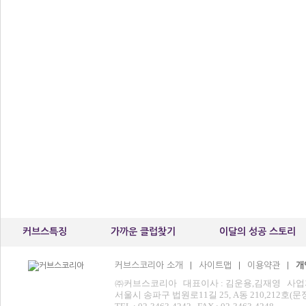
커브스특징
가까운 클럽찾기
이달의 성공 스토리
커브스코리아 소개
사이트맵
이용약관
개
|
|
|
㈜커브스코리아 대표이사 : 김운용,김재영 사업자등록번
서울시 송파구 법원로11길 25, A동 210,212