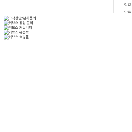
젓갈
당류
햄버
과자