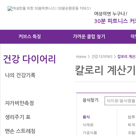
여성이면 누구나
!
30분 피트니스 
커브스 특징
가까운 클럽 찾기
이
건강 다이어리
Home
>
건강 다이어리
>
칼로리 계산
칼로리 계산기
나의 건강기록
칼로리 계산기
음식찾기
자가비만측정
생리주기 표
음식
밥류
식재료
찌개
맨손 스트레칭
가공식품
조림