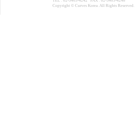
TEL : 02-3463-4242 FAX : 02-3463-4248
Copyright © Curves Korea. All Rights Reserved.