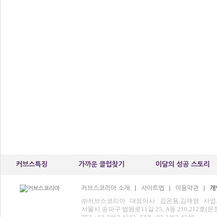
커브스특징
가까운 클럽찾기
이달의 성공 스토리
커브스코리아 소개
사이트맵
이용약관
개
|
|
|
㈜커브스코리아 대표이사 : 김운용,김재영 사업자등록번
서울시 송파구 법원로11길 25, A동 210,212