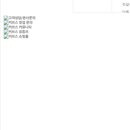
젓갈
당류
햄버
과자