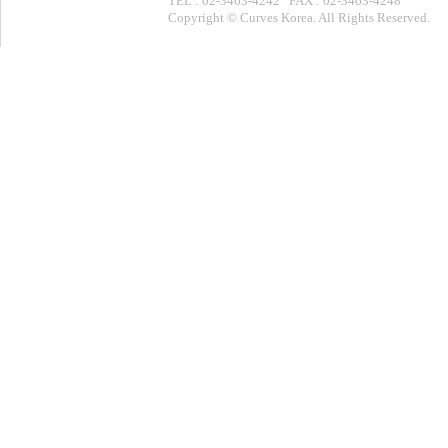
TEL : 02-3463-4242 FAX : 02-3463-4248
Copyright © Curves Korea. All Rights Reserved.