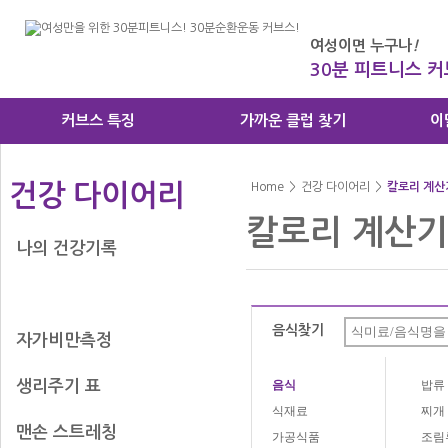
여성이면 누구나
!
30분 피트니스 
커브스 특징
가까운 클럽 찾기
이
건강 다이어리
Home
>
건강 다이어리
>
칼로리 계산
칼로리 계산기
나의 건강기록
칼로리 계산기
음식찾기
자가비만측정
생리주기 표
음식
밥류
식재료
찌개
맨손 스트레칭
가공식품
조림