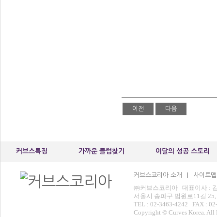
이전
다음
커브스특징
가까운 클럽찾기
이달의 성공 스토리
커브스코리아 소개
사이트맵
|
㈜커브스코리아 대표이사 : 김운
서울시 송파구 법원로11길 25,
TEL : 02-3463-4242 FAX : 02
Copyright © Curves Korea. All 