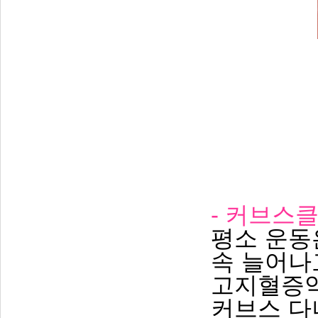
- 커브스
평소 운동
속 늘어나
고지혈증약
커브스 다