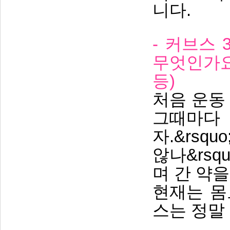
니다.
- 커브스
무엇인가요
등)
처음 운동
그때마다 
자.&rs
않나&rs
며 간 약
현재는 몸
스는 정말 