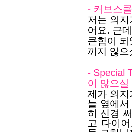
- 커브스
저는 의지
어요. 근
큰힘이 되
끼지 않으
- Speci
이 많으실
제가 의지
늘 옆에서
히 신경 
고 다이어