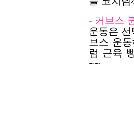
들 코치님
- 커브스
운동은 선
브스 운동
럼 근육 
~~