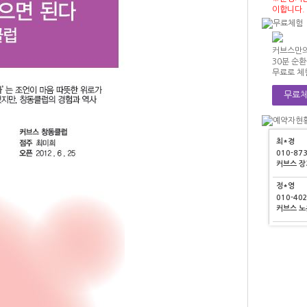
커브스 
이합니다.
이*기
010-45
커브스 
커브스만의
30분 순
김*순
무료로 체
010-89
커브스 
무료체
최*경
010-87
커브스 
정*영
010-40
커브스 
이*기
010-45
커브스 
김*순
010-89
커브스 
최*경
010-87