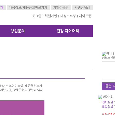
개
채용정보/
채용공고바로가기
가맹점공간
가맹점Mall
로그인
회원가입
내정보수정
사이트맵
|
|
|
창업문의
건강 다이어리
말라’는 조언이 마음 따뜻한 위로가
클럽 직
주저했지만, 창동클럽의 경험과 역사
전화상담
클럽상담
정*영
토
010-40
※운영시간