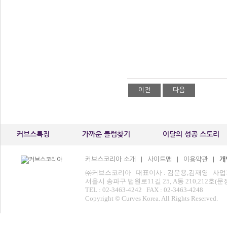
이전
다음
커브스특징
가까운 클럽찾기
이달의 성공 스토리
커브스코리아 소개
사이트맵
이용약관
개
|
|
|
㈜커브스코리아 대표이사 : 김운용,김재영 사업자등록번
서울시 송파구 법원로11길 25, A동 210,212
TEL : 02-3463-4242 FAX : 02-3463-4248
Copyright © Curves Korea. All Rights Reserved.