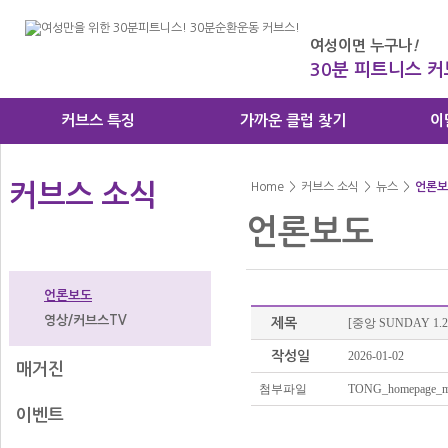
여성이면 누구나
!
30분 피트니스 
커브스 특징
가까운 클럽 찾기
이
커브스 소식
Home
>
커브스 소식
>
뉴스
>
언론보
언론보도
뉴스
언론보도
영상/커브스TV
제목
[중앙 SUNDAY 1
작성일
2026-01-02
매거진
첨부파일
TONG_homepage_m
이벤트