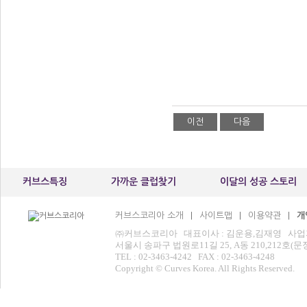
이전
다음
커브스특징
가까운 클럽찾기
이달의 성공 스토리
커브스코리아 소개
사이트맵
이용약관
개
|
|
|
㈜커브스코리아 대표이사 : 김운용,김재영 사업자등록번
서울시 송파구 법원로11길 25, A동 210,212
TEL : 02-3463-4242 FAX : 02-3463-4248
Copyright © Curves Korea. All Rights Reserved.