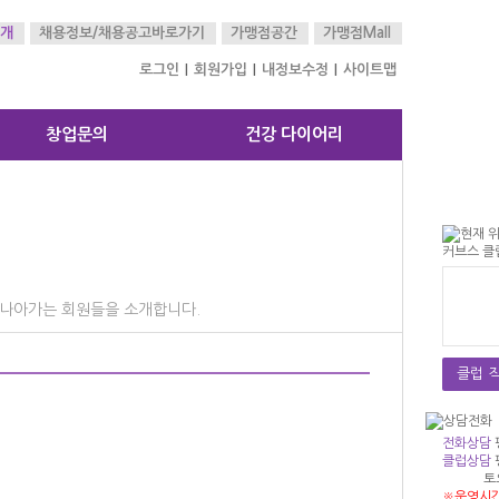
개
채용정보/
채용공고바로가기
가맹점공간
가맹점Mall
로그인
회원가입
내정보수정
사이트맵
|
|
|
창업문의
건강 다이어리
 나아가는 회원들을 소개합니다.
클럽 직
최*경
전화상담
010-87
클럽상담
커브스 
토
※운영시간