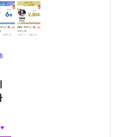
)
지
과
청▼