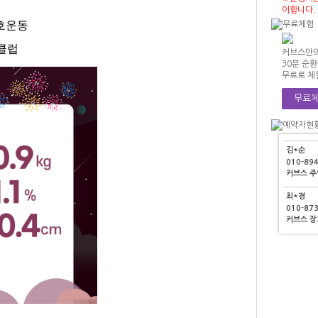
정*영
이합니다.
010-40
호운동
커브스 
클럽
커브스만의
정*원
30분 순
010-26
무료로 체
커브스 검
무료체
박*연
010-95
커브스 
김*순
010-89
커브스 
최*경
010-87
커브스 
정*영
010-40
커브스 
정*원
010-26
커브스 검