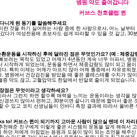
병원 약도 줄여갑니다
커브스 천호클럽 퀸
 다니게 된 동기를 말씀해주세요
이란 것을 하기 싫어하는 사람 중에 한 사람으로서, 어느 날부터
 갔다가 여성전용에 초보자도 쉽게 따라할 수 있을 것 같고, 3
 순환운동을 시작하신 후에 달라진 점은 무엇인가요? (예 : 체중감
빼보려는 목적도 있었고 어깨가 4년동안 계속 너무 아파서, 병
서 시작하게 되었는데, 운동을 하면서 체중감량도 많이 되고 몸이
다. 특히 이제는 어깨가 아프지 않아 어깨 통증에서 자유로워졌
. 병원에서 건강검진을 받았을 때 좋은 콜레스테롤 수치가 많이
혈증 약도 끊고, 고혈압약도 한알에서 반알로 줄이게 되었습니다.
 장점은 무엇이라고 생각하세요?
라서 그런지 하면 할수록 매력을 느끼는 운동이라는 생각을 많
 신경쓰지 않아서 편하고, 30분이면 끝나기 때문에 짧아서 좋은 것
할 수 있고 코치 선생님들이 인바디 측정 결과에 따라서 올바른 
 Thanks to! 커브스 퀸이 되기까지 고마운 사람이 많으실 텐데 이
추천해준 친구에게 이렇게 좋은 시스템의 운동을 알게 해줘서 고
 하던 저에게 아낌없는 응원과 도움이 많이 되는 조언을 해주신