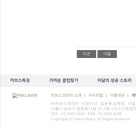
이전
다음
커브스특징
가까운 클럽찾기
이달의 성공 스토리
커브스코리아 소개
사이트맵
이용약관
개
|
|
|
㈜커브스코리아 대표이사 : 김운용,김재영 사업자등록번
서울시 송파구 법원로11길 25, A동 210,212
TEL : 02-3463-4242 FAX : 02-3463-4248
Copyright © Curves Korea. All Rights Reserved.